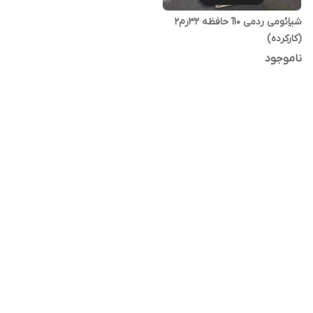
شیاِئومی ردمی 10آ حافظه 32رم2
(کارکرده)
ناموجود