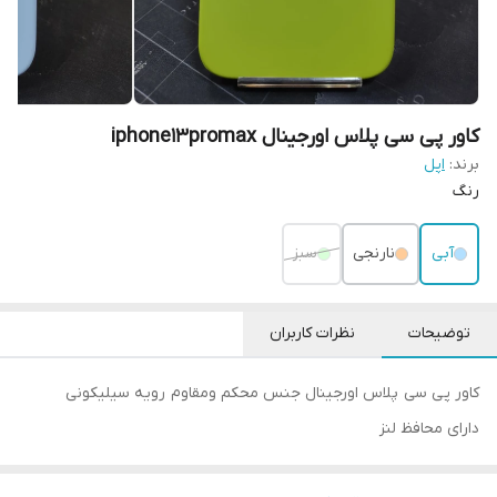
کاور پی سی پلاس اورجینال iphone13promax
برند:
اپل
رنگ
آبی
نارنجی
سبز
توضیحات
نظرات کاربران
کاور پی سی پلاس اورجینال جنس محکم ومقاوم رویه سیلیکونی
دارای محافظ لنز