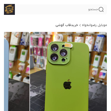
جستجو
موبایل رضوانخواه
خریدقاب گوشی