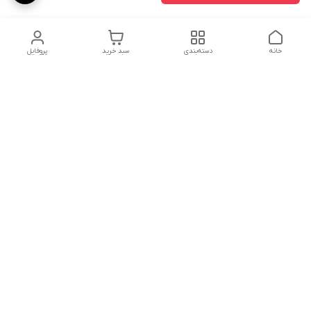
خانه
دسته‌بندی
سبد خرید
پروفایل
دسترسی سریع
تماس با ما
شکایات
درباره ما
قوانین و مقررات
سیاست حریم خصوصی
شماره تماس
04143224730
آدرس ایمیل
amesterdam.mr@gmail.com