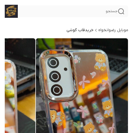
جستجو
موبایل رضوانخواه
خریدقاب گوشی