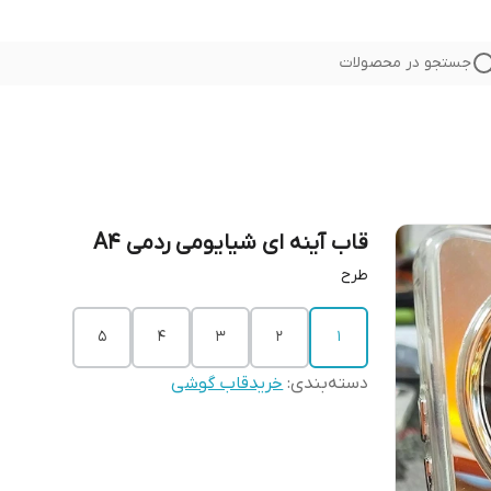
جستجو در محصولات
قاب آینه ای شیايومی ردمی A4
طرح
5
4
3
2
1
دسته‌بندی
:
خریدقاب گوشی