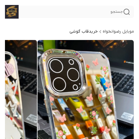
جستجو
موبایل رضوانخواه
خریدقاب گوشی