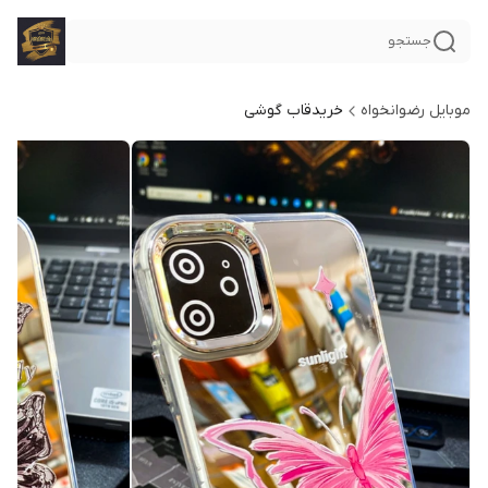
جستجو
موبایل رضوانخواه
خریدقاب گوشی