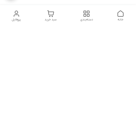
خانه
دسته‌بندی
سبد خرید
پروفایل
دسترسی سریع
تماس با ما
شکایات
درباره ما
قوانین و مقررات
سیاست حریم خصوصی
شماره تماس
04143224730
آدرس ایمیل
amesterdam.mr@gmail.com