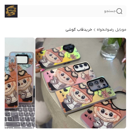
جستجو
موبایل رضوانخواه
خریدقاب گوشی