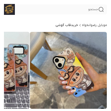
جستجو
موبایل رضوانخواه
خریدقاب گوشی