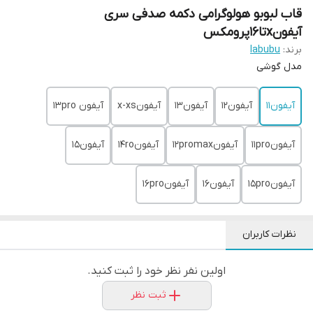
قاب لبوبو هولوگرامی دکمه صدفی سری
آیفونxتا16پرومکس
برند:
labubu
مدل گوشی
آیفون11
آیفون12
آیفون13
آیفونx-xs
آیفون 13pro
آیفون11pro
آیفون12promax
آیفون14ro
آیفون15
آیفون15pro
آیفون16
آیفون16pro
نظرات کاربران
اولین نفر نظر خود را ثبت کنید.
ثبت نظر