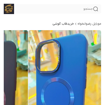
جستجو
موبایل رضوانخواه
خریدقاب گوشی