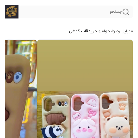
جستجو
موبایل رضوانخواه
خریدقاب گوشی