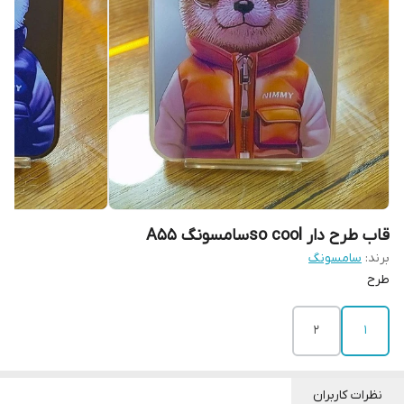
قاب طرح دار so coolسامسونگ A55
برند:
سامسونگ
طرح
2
1
نظرات کاربران