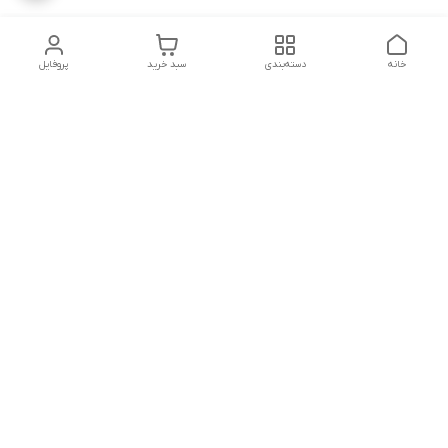
خانه
دسته‌بندی
سبد خرید
پروفایل
دسترسی سریع
تماس با ما
شکایات
درباره ما
قوانین و مقررات
سیاست حریم خصوصی
شماره تماس
04143224730
آدرس ایمیل
amesterdam.mr@gmail.com