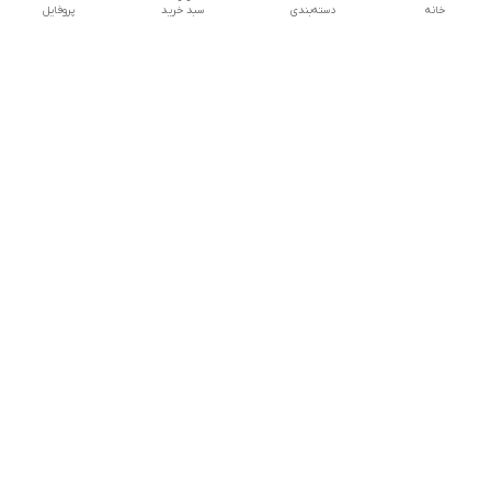
خانه
دسته‌بندی
سبد خرید
پروفایل
دسترسی سریع
تماس با ما
شکایات
درباره ما
قوانین و مقررات
سیاست حریم خصوصی
شماره تماس
04143224730
آدرس ایمیل
amesterdam.mr@gmail.com