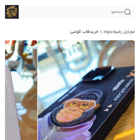
جستجو
موبایل رضوانخواه
خریدقاب گوشی