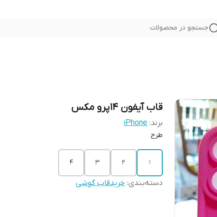
جستجو در محصولات
قاب آیفون ۱۴پرو مکس
برند:
iPhone
طرح
۴
۳
۲
1
دسته‌بندی
:
خریدقاب گوشی