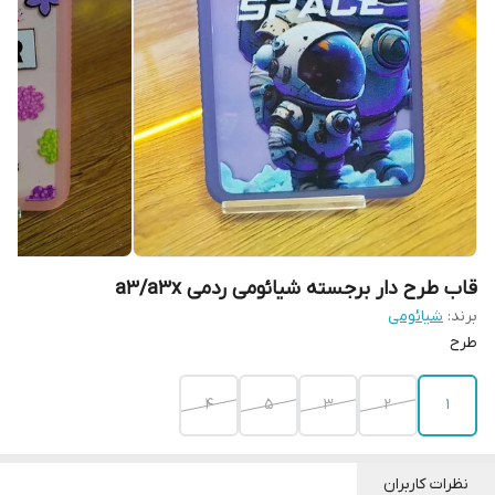
قاب طرح دار برجسته شیائومی ردمی a3/a3x
برند:
شیائومی
طرح
۴
۵
3
2
1
نظرات کاربران