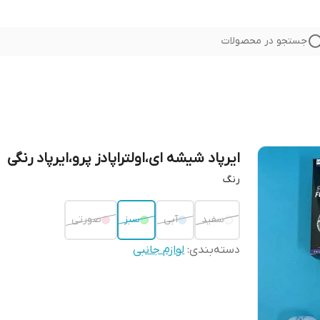
جستجو در محصولات
ایرپاد شیشه ای،اولتراپادز پرو،ایرپاد رنگی
رنگ
سفید
آبی
سبز
صورتی
دسته‌بندی
:
لوازم جانبی