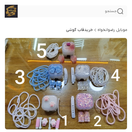
جستجو
موبایل رضوانخواه
خریدقاب گوشی