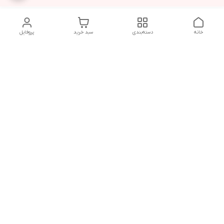
خانه
دسته‌بندی
سبد خرید
پروفایل
دسترسی سریع
تماس با ما
شکایات
درباره ما
قوانین و مقررات
سیاست حریم خصوصی
شماره تماس
04143224730
آدرس ایمیل
amesterdam.mr@gmail.com