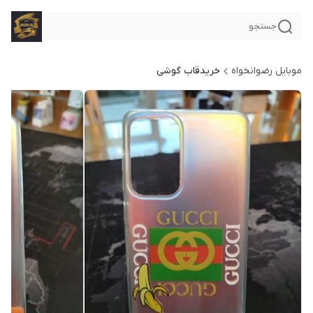
جستجو
موبایل رضوانخواه
خریدقاب گوشی