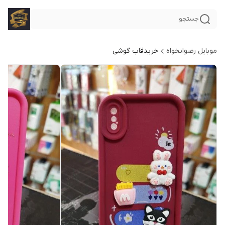
جستجو
موبایل رضوانخواه
خریدقاب گوشی