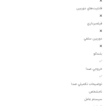
❌
قابليت‌هاي دوربين
❌
فيلمبرداري
❌
دوربين سلفي
❌
بلندگو
✅
خروجي صدا
✅
توضيحات تکميلي صدا
نامشخص
سيستم عامل