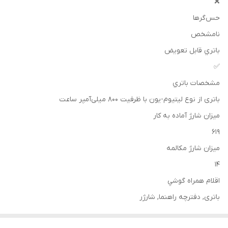
❌
حس‌گرها
نامشخص
باتري قابل تعويض
✅
مشخصات باتري
باتری از نوع لیتیوم-یون با ظرفیت ۸۰۰ میلی‌آمپر ساعت
ميزان شارژ آماده به کار
۶۱۹
ميزان شارژ مکالمه
۱۴
اقلام همراه گوشي
باتری, دفترچه‌ راهنما, شارژر