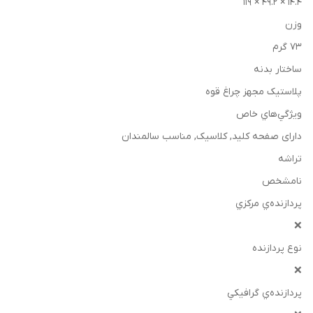
۱۴.۴ × ۴۹.۲ × ۱۱۹
وزن
۷۳ گرم
ساختار بدنه
پلاستیک مجهز چراغ قوه
ويژگي‌هاي خاص
دارای صفحه کلید, کلاسیک, مناسب سالمندان
تراشه
نامشخص
پردازنده‌ي مرکزي
❌
نوع پردازنده
❌
پردازنده‌ي گرافيکي