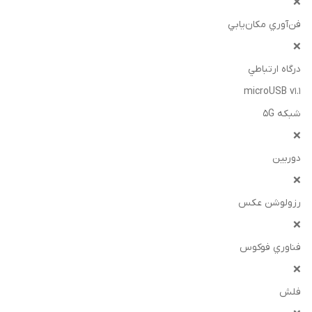
❌
فن‌آوري مکان‌يابي
❌
درگاه ارتباطي
microUSB v۱.۱
شبکه 5G
❌
دوربين
❌
رزولوشن عکس
❌
فناوري فوکوس
❌
فلش