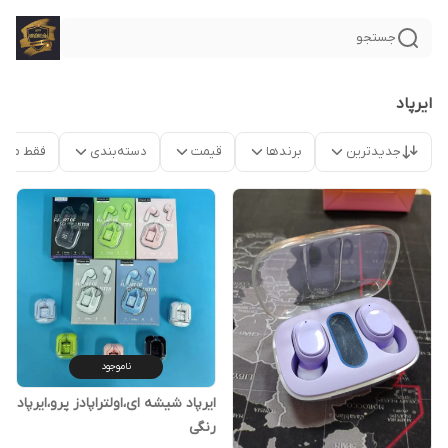
جستجو
ایرپاد
جدیدترین
برندها
قیمت
دسته‌بندی
فقط محص
ناموجود
ایرپاد شیشه ای،اولتراپادز پرو،ایرپاد
رنگی