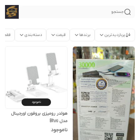
جستجو
پربازدیدترین
برندها
قیمت
دسته‌بندی
فقط م
ناموجود
هولدر رومیزی بروفون اورجینال
مدل Bh81
ناموجود