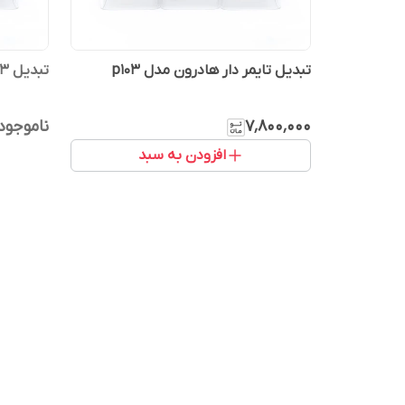
تبدیل تایمر دار هادرون مدل p103
تبدیل ۳به۲هادرون مدل p103
۷٬۸۰۰٬۰۰۰
ناموجود
افزودن به سبد