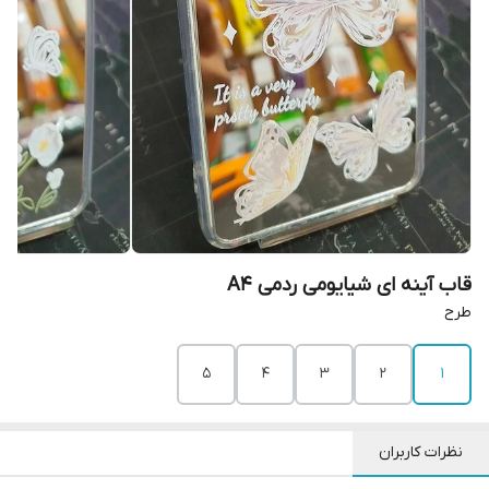
قاب آینه ای شیايومی ردمی A4
طرح
5
4
3
2
1
نظرات کاربران