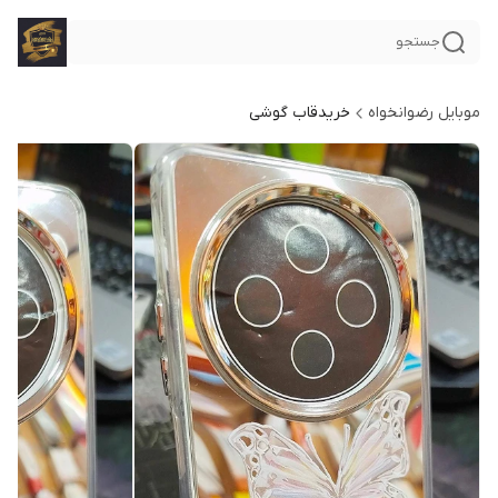
جستجو
موبایل رضوانخواه
خریدقاب گوشی