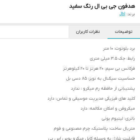
هدفون جی بی ال رنگ سفید
برند:
Jbl
توضیحات
نظرات کاربران
برد بلوتوث: 10 متر
رابط: جک 3.5 میلی متری
فرکانس بی سیم: 20 هرتز تا 20 کیلوهرتز
حساسیت سیگنال به نویز: 85 دسی بل
پشتیبانی از حافظه رم میکرو : ندارد
کلید های فیزیکی مدیریت موسیقی و تماس: دارد
میکروفن و امکان مکالمه: دارد
باتری: لیتیوم یونی
متریال ساخت: پلاستیک، چرم مصنوعی و فوم
قابلیت شارژ: به وسیله کابل میکرو یوس اس بی